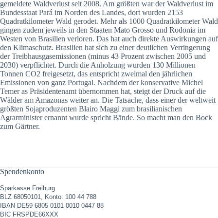
gemeldete Waldverlust seit 2008. Am größten war der Waldverlust im
Bundesstaat Pará im Norden des Landes, dort wurden 2153
Quadratkilometer Wald gerodet. Mehr als 1000 Quadratkilometer Wald
gingen zudem jeweils in den Staaten Mato Grosso und Rodonia im
Westen von Brasilien verloren. Das hat auch direkte Auswirkungen auf
den Klimaschutz. Brasilien hat sich zu einer deutlichen Verringerung
der Treibhausgasemissionen (minus 43 Prozent zwischen 2005 und
2030) verpflichtet. Durch die Anholzung wurden 130 Millionen
Tonnen CO2 freigesetzt, das entspricht zweimal den jährlichen
Emissionen von ganz Portugal. Nachdem der konservative Michel
Temer as Präsidentenamt übernommen hat, steigt der Druck auf die
Wälder am Amazonas weiter an. Die Tatsache, dass einer der weltweit
größten Sojaproduzenten Blairo Maggi zum brasilianischen
Agrarminister ernannt wurde spricht Bände. So macht man den Bock
zum Gärtner.
Spendenkonto
Sparkasse Freiburg
BLZ 68050101, Konto: 100 44 788
IBAN DE59 6805 0101 0010 0447 88
BIC FRSPDE66XXX