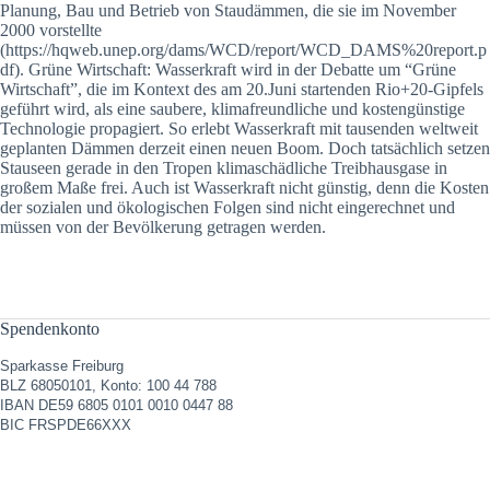
Planung, Bau und Betrieb von Staudämmen, die sie im November
2000 vorstellte
(https://hqweb.unep.org/dams/WCD/report/WCD_DAMS%20report.p
df). Grüne Wirtschaft: Wasserkraft wird in der Debatte um “Grüne
Wirtschaft”, die im Kontext des am 20.Juni startenden Rio+20-Gipfels
geführt wird, als eine saubere, klimafreundliche und kostengünstige
Technologie propagiert. So erlebt Wasserkraft mit tausenden weltweit
geplanten Dämmen derzeit einen neuen Boom. Doch tatsächlich setzen
Stauseen gerade in den Tropen klimaschädliche Treibhausgase in
großem Maße frei. Auch ist Wasserkraft nicht günstig, denn die Kosten
der sozialen und ökologischen Folgen sind nicht eingerechnet und
müssen von der Bevölkerung getragen werden.
Spendenkonto
Sparkasse Freiburg
BLZ 68050101, Konto: 100 44 788
IBAN DE59 6805 0101 0010 0447 88
BIC FRSPDE66XXX