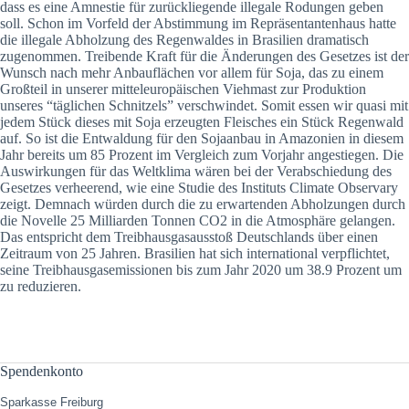
dass es eine Amnestie für zurückliegende illegale Rodungen geben
soll. Schon im Vorfeld der Abstimmung im Repräsentantenhaus hatte
die illegale Abholzung des Regenwaldes in Brasilien dramatisch
zugenommen. Treibende Kraft für die Änderungen des Gesetzes ist der
Wunsch nach mehr Anbauflächen vor allem für Soja, das zu einem
Großteil in unserer mitteleuropäischen Viehmast zur Produktion
unseres “täglichen Schnitzels” verschwindet. Somit essen wir quasi mit
jedem Stück dieses mit Soja erzeugten Fleisches ein Stück Regenwald
auf. So ist die Entwaldung für den Sojaanbau in Amazonien in diesem
Jahr bereits um 85 Prozent im Vergleich zum Vorjahr angestiegen. Die
Auswirkungen für das Weltklima wären bei der Verabschiedung des
Gesetzes verheerend, wie eine Studie des Instituts Climate Observary
zeigt. Demnach würden durch die zu erwartenden Abholzungen durch
die Novelle 25 Milliarden Tonnen CO2 in die Atmosphäre gelangen.
Das entspricht dem Treibhausgasausstoß Deutschlands über einen
Zeitraum von 25 Jahren. Brasilien hat sich international verpflichtet,
seine Treibhausgasemissionen bis zum Jahr 2020 um 38.9 Prozent um
zu reduzieren.
Spendenkonto
Sparkasse Freiburg