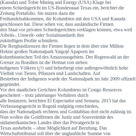
(Kanada) und Tobie Mining and Energy (USA) Klage bei
einem Schiedsgericht im US-Bundesstaat Texas ein, berichtet die
Zeitung Portafolio. Sie nutzen dazu die
Freihandelsabkommen, die Kolumbien mit den USA und Kanada
geschlossen hat. Diese sehen vor, dass ausländische Firmen
den Staat vor privaten Schiedsgerichten verklagen können, etwa weil
Arbeits-, Umwelt- oder Sozialstandards ihre
zukünftigen Profite schmälern.
Die Bergbaulizenzen der Firmen liegen in dem über eine Million
Hektar großen Nationalpark Yaigojé Apaporis im
kolumbianischen Teil des Amazonasgebiets. Der Regenwald an der
Grenze zu Brasilien ist die Heimat von sieben
indigenen Völkern ï¿½ und beherbergt eine außergewöhnlich hohe
Vielfalt von Tieren, Pflanzen und Landschaften. Auf
Bestreben der Indigenen wurde der Nationalpark im Jahr 2009 offiziell
gegründet.
Vor den staatlichen Gerichten Kolumbiens ist Cosigo Ressorces
gescheitert – trotz jahrelanger Verfahren durch
alle Instanzen, berichten El Espectador und Semana. 2015 hat das
Verfassungsgericht in Bogotá endgütig entschieden,
dass der Nationalpark rechtens und Goldabbau dort nicht zulässig ist.
Nun wollen die Goldfirmen die Justiz und Souveränität des
südamerikanischen Landes über das Privatgericht in
Texas aushebeln – ohne Möglichkeit auf Berufung. Das
Wirtschaftstribunal soll über die unglaubliche Summe von