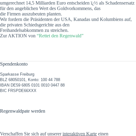
umgerechnet 14,5 Milliarden Euro entscheiden ï¿½ als Schadensersatz
für den angeblichen Wert des Goldvorkommens, das
die Firmen auszubeuten planten.
Wir fordern die Präsidenten der USA, Kanadas und Kolumbiens auf,
die privaten Schiedsgerichte aus den
Freihandelsabkommen zu streichen.
Zur AKTION von
“Rettet den Regenwald”
Spendenkonto
Sparkasse Freiburg
BLZ 68050101, Konto: 100 44 788
IBAN DE59 6805 0101 0010 0447 88
BIC FRSPDE66XXX
Regenwaldpate werden
Verschaffen Sie sich auf unserer
interaktiven Karte
einen