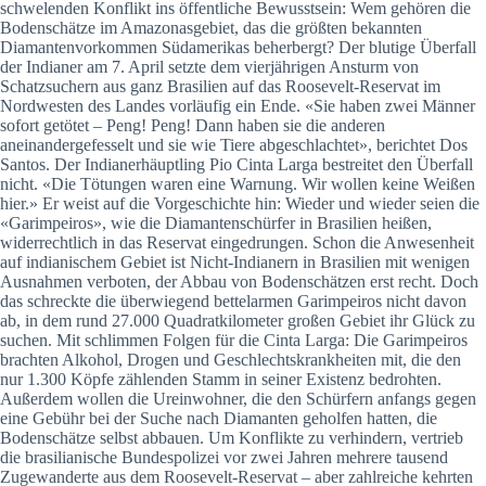
schwelenden Konflikt ins öffentliche Bewusstsein: Wem gehören die
Bodenschätze im Amazonasgebiet, das die größten bekannten
Diamantenvorkommen Südamerikas beherbergt? Der blutige Überfall
der Indianer am 7. April setzte dem vierjährigen Ansturm von
Schatzsuchern aus ganz Brasilien auf das Roosevelt-Reservat im
Nordwesten des Landes vorläufig ein Ende. «Sie haben zwei Männer
sofort getötet – Peng! Peng! Dann haben sie die anderen
aneinandergefesselt und sie wie Tiere abgeschlachtet», berichtet Dos
Santos. Der Indianerhäuptling Pio Cinta Larga bestreitet den Überfall
nicht. «Die Tötungen waren eine Warnung. Wir wollen keine Weißen
hier.» Er weist auf die Vorgeschichte hin: Wieder und wieder seien die
«Garimpeiros», wie die Diamantenschürfer in Brasilien heißen,
widerrechtlich in das Reservat eingedrungen. Schon die Anwesenheit
auf indianischem Gebiet ist Nicht-Indianern in Brasilien mit wenigen
Ausnahmen verboten, der Abbau von Bodenschätzen erst recht. Doch
das schreckte die überwiegend bettelarmen Garimpeiros nicht davon
ab, in dem rund 27.000 Quadratkilometer großen Gebiet ihr Glück zu
suchen. Mit schlimmen Folgen für die Cinta Larga: Die Garimpeiros
brachten Alkohol, Drogen und Geschlechtskrankheiten mit, die den
nur 1.300 Köpfe zählenden Stamm in seiner Existenz bedrohten.
Außerdem wollen die Ureinwohner, die den Schürfern anfangs gegen
eine Gebühr bei der Suche nach Diamanten geholfen hatten, die
Bodenschätze selbst abbauen. Um Konflikte zu verhindern, vertrieb
die brasilianische Bundespolizei vor zwei Jahren mehrere tausend
Zugewanderte aus dem Roosevelt-Reservat – aber zahlreiche kehrten