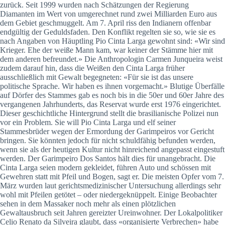
zurück. Seit 1999 wurden nach Schätzungen der Regierung
Diamanten im Wert von umgerechnet rund zwei Milliarden Euro aus
dem Gebiet geschmuggelt. Am 7. April riss den Indianern offenbar
endgültig der Geduldsfaden. Den Konflikt regelten sie so, wie sie es
nach Angaben von Häuptling Pio Cinta Larga gewohnt sind: «Wir sind
Krieger. Ehe der weiße Mann kam, war keiner der Stämme hier mit
dem anderen befreundet.» Die Anthropologin Carmen Junqueira weist
zudem darauf hin, dass die Weißen den Cinta Larga früher
ausschließlich mit Gewalt begegneten: «Für sie ist das unsere
politische Sprache. Wir haben es ihnen vorgemacht.» Blutige Überfälle
auf Dörfer des Stammes gab es noch bis in die 50er und 60er Jahre des
vergangenen Jahrhunderts, das Reservat wurde erst 1976 eingerichtet.
Dieser geschichtliche Hintergrund stellt die brasilianische Polizei nun
vor ein Problem. Sie will Pio Cinta Larga und elf seiner
Stammesbrüder wegen der Ermordung der Garimpeiros vor Gericht
bringen. Sie könnten jedoch für nicht schuldfähig befunden werden,
wenn sie als der heutigen Kultur nicht hinreichend angepasst eingestuft
werden. Der Garimpeiro Dos Santos hält dies für unangebracht. Die
Cinta Larga seien modern gekleidet, führen Auto und schössen mit
Gewehren statt mit Pfeil und Bogen, sagt er. Die meisten Opfer vom 7.
März wurden laut gerichtsmedizinischer Untersuchung allerdings sehr
wohl mit Pfeilen getötet – oder niedergeknüppelt. Einige Beobachter
sehen in dem Massaker noch mehr als einen plötzlichen
Gewaltausbruch seit Jahren gereizter Ureinwohner. Der Lokalpolitiker
Celio Renato da Silveira glaubt, dass «organisierte Verbrechen» habe