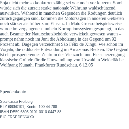
Soja nicht mehr so konkurrenzfähig sei wie noch vor kurzem. Somit
würde sich die zurzeit starke nationale Währung waldschützend
auswirken. Während in manchen Gegenden die Rodungen deutlich
zurückgegangen sind, kommen die Motorsägen in anderen Gebieten
noch stärker als früher zum Einsatz. In Mato Grosso beispielsweise
wurde im vergangenen Juni ein Korruptionssystem gesprengt, in das
auch Beamte der Naturschutzbehörde verwickelt gewesen waren –
prompt nahm noch im Juni die Abholzung in der Gegend um 92
Prozent ab. Dagegen verzeichnet São Félix de Xingu, wie schon im
Vorjahr, die radikalste Entwaldung im Amazonas-Becken. Die Gegend
ist ein prosperierendes Zentrum der Viehzucht und Fleischerzeugung –
klassische Gründe für die Umwandlung von Urwald in Weidefläche.
Wolfgang Kunath, Frankfurter Rundschau, 6.12.05
Spendenkonto
Sparkasse Freiburg
BLZ 68050101, Konto: 100 44 788
IBAN DE59 6805 0101 0010 0447 88
BIC FRSPDE66XXX