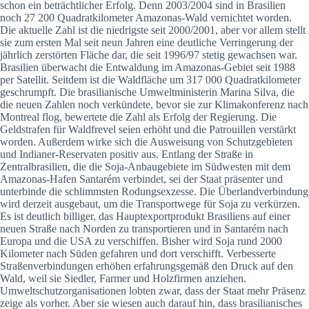
schon ein beträchtlicher Erfolg. Denn 2003/2004 sind in Brasilien
noch 27 200 Quadratkilometer Amazonas-Wald vernichtet worden.
Die aktuelle Zahl ist die niedrigste seit 2000/2001, aber vor allem stellt
sie zum ersten Mal seit neun Jahren eine deutliche Verringerung der
jährlich zerstörten Fläche dar, die seit 1996/97 stetig gewachsen war.
Brasilien überwacht die Entwaldung im Amazonas-Gebiet seit 1988
per Satellit. Seitdem ist die Waldfläche um 317 000 Quadratkilometer
geschrumpft. Die brasilianische Umweltministerin Marina Silva, die
die neuen Zahlen noch verkündete, bevor sie zur Klimakonferenz nach
Montreal flog, bewertete die Zahl als Erfolg der Regierung. Die
Geldstrafen für Waldfrevel seien erhöht und die Patrouillen verstärkt
worden. Außerdem wirke sich die Ausweisung von Schutzgebieten
und Indianer-Reservaten positiv aus. Entlang der Straße in
Zentralbrasilien, die die Soja-Anbaugebiete im Südwesten mit dem
Amazonas-Hafen Santarém verbindet, sei der Staat präsenter und
unterbinde die schlimmsten Rodungsexzesse. Die Überlandverbindung
wird derzeit ausgebaut, um die Transportwege für Soja zu verkürzen.
Es ist deutlich billiger, das Hauptexportprodukt Brasiliens auf einer
neuen Straße nach Norden zu transportieren und in Santarém nach
Europa und die USA zu verschiffen. Bisher wird Soja rund 2000
Kilometer nach Süden gefahren und dort verschifft. Verbesserte
Straßenverbindungen erhöhen erfahrungsgemäß den Druck auf den
Wald, weil sie Siedler, Farmer und Holzfirmen anziehen.
Umweltschutzorganisationen lobten zwar, dass der Staat mehr Präsenz
zeige als vorher. Aber sie wiesen auch darauf hin, dass brasilianisches