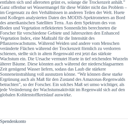
entfalten sich und allerorten grünt es, solange die Trockenzeit anhält.”
Ganz offenbar sei Wassermangel für diese Wälder nicht das Problem –
im Gegensatz zu den Verhältnissen in anderen Teilen der Welt. Huete
und Kollegen analysierten Daten des MODIS-Spektrometers an Bord
des amerikanischen Satelliten Terra. Aus dem Spektrum des von
Boden und Vegetation reflektierten Sonnenlichts berechneten die
Forscher für verschiedene Gebiete und Jahreszeiten den Enhanced
Vegetation Index, eine Maßzahl für die Intensität des
Pflanzenwachstums. Während Weiden und andere vom Menschen
veränderte Flächen während der Trockenzeit förmlich zu verdorren
schienen, stellte sich in altem Regenwald erst jetzt das stärkste
Wachstum ein. Die Ursache vermutet Huete in tief reichenden Wurzeln
älterer Bäume. Diese könnten auch während der niederschlagsarmen
Zeit genügend Wasser liefern, sodass das Laub die stärkere
Sonneneinstrahlung voll ausnutzen könne. “Wir können diese starke
Ergrünung auch als Maß für den Zustand des Amazonas-Regenwalds
betrachten”, so der Forscher. Ein solches Maß sei umso wichtiger, als
jede Veränderung der Wachstumsaktivität im Regenwald sich auf den
globalen Kohlenstoffkreislauf auswirke.
Spendenkonto