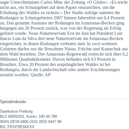
sagte Umweltminister Carlos Minc der Zeitung «O Globo». «Es reicht
nicht aus, ein Schutzgebiet auf dem Papier einzurichten, um die
Erhaltung des Waldes zu sichern.» Der Studie zufolge nahmen die
Rodungen in Schutzgebieten 2007 binnen Jahresfrist um 6,4 Prozent
zu. Das gesamte Ausmass der Rodungen im Amazonas-Becken ging
hingegen um 20 Prozent zurück, was von der Regierung als Erfolg
gefeiert wurde. Neue Naturreservate Erst im Juni hat Präsident Luiz
Inacio Lula da Silva drei neue Naturreservate im Amazonas-Becken
eingerichtet, in denen Rodungen verboten sind. In zwei weiteren
Gebieten dürfen nur die Bewohner Nüsse, Früchte und Kautschuk aus
dem Wald beziehen. Der Amazonas-Regenwald erstreckt sich über 6,2
Millionen Quadratkilometer. Davon befinden sich 63 Prozent in
Brasilien. Etwa 20 Prozent des ursprünglichen Waldes ist bei
Rodungen, durch die Landwirtschaft oder andere Erschliessungen
zerstört worden. Quelle: AP
Spendenkonto
Sparkasse Freiburg
BLZ 68050101, Konto: 100 44 788
IBAN DE59 6805 0101 0010 0447 88
BIC FRSPDE66XXX