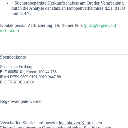
“ Stichprobenartige Herkunftsanalyse am Ort der Verarbeitung
durch die Analyse der stabilen Isotopenverhältnisse d2H, d18O
und d14N.
Kontaktperson Zertifizierung: Dr. Rainer Putz
(putz@regenwald-
institut.de)
Spendenkonto
Sparkasse Freiburg
BLZ 68050101, Konto: 100 44 788
IBAN DE59 6805 0101 0010 0447 88
BIC FRSPDE66XXX
Regenwaldpate werden
Verschaffen Sie sich auf unserer
interaktiven Karte
einen
Eindruck von unserem Grundstück und sehen Sie, für welche