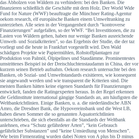
das Abholzen von Wäldern zu verhindern: bei den Banken. Die
finanzieren schließlich die Geschäfte mit dem Holz. Der World Wide
Fund for Nature (WWF) beauftragte die Münchner Rating-Agentur
oekom research, elf europäische Banken einem Umweltranking zu
unterziehen. Alle seien in der Vergangenheit durch “kontroverse
Finanzierungen” aufgefallen, so der WWF. “Bei Investitionen, die zu
Lasten von Wäldern gehen, haben nur wenige Banken ausreichende
Umwelt- und Sozialkriterien”, so das Ergebnis der Studie, die der taz
vorliegt und die heute in Frankfurt vorgestellt wird. Den Wald
schädigen Projekte wie Papiermühlen, Rohstoffplantagen zur
Produktion von Palmöl, Ölpipelines und Staudämme. Prominentestes
umstrittenes Beispiel ist der Dreischluchtenstaudamm in China, der vor
kurzem seinen Betrieb aufnahm. Oekom research untersuchte bei den
Banken, ob Sozial- und Umweltstandards exisitieren, wie konsequent
sie angewandt werden und wie transparent die Kriterien sind. Die
meisten Banken hätten keine eigenen Standards für Finanzierungen
entwickelt, fanden die Ratingexperten heraus. In der Regel erkennen
die Geldinstitute international gängige Standards an, am häufigsten die
Weltbankrichtlinien. Einige Banken, u. a. die niederländische ABN
Amro, die Dresdner Bank, die Hypovereinsbank und die West LB,
haben diesen Sommer die so genannten Äquatorrichtlinien
unterschrieben, die sich ebenfalls an die Standards der Weltbank
anlehnen, etwa “Schutz gefährdeter Arten”, “kein Gebrauch
gefährlicher Substanzen” und “keine Umsiedlung von Menschen”.
Wie beim Firmenrating wurden dabei Noten von A plus bis D minus