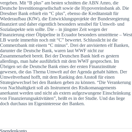
vergeben. Mit “B plus” am besten schnitten die ABN Amro, die
Deutsche Investitionsgesellschaft sowie die Hypovereinsbank ab. Die
Dresdner Bank erhielt ein “C plus”, ebenso die Kreditanstalt für
Wiederaufbau (KfW), die Entwicklungsprojekte der Bundesregierung
finanziert und daher eigentlich besonders sensibel für Umwelt- und
Sozialaspekte sein sollte. Die – in jüngster Zeit wegen der
Finanzierung einer Ölpipeline in Ecuador besonders umstrittene – West
LB wurde immerhin noch mit “C” bewertet. Schlusslicht ist die
Commerzbank mit einem “C minus”. Drei der anvisierten elf Banken,
darunter die Deutsche Bank, waren laut WWF nicht zur
Zusammenarbeit bereit. Bei der Deutschen Bank hieß es gestern
allerdings, man habe ausführlich mit dem WWF gesprochen. Im
Übrigen sei die Deutsche Bank eines der ersten Finanzinstitute
gewesen, die das Thema Umwelt auf der Agenda gehabt hätten. Der
Umweltverband hofft, mit dem Ranking den Anstoß für einen
Strategiewechsel bei den Banken geben zu können. “Die Verankerung
von Nachhaltigkeit soll als Instrument des Risikomanagements
anerkannt werden und nicht als extern aufgezwungene Einschränkung
von Finanzierungsaktivitäten”, heißt es in der Studie. Und das liege
doch durchaus im Eigeninteresse der Banken.
Spendenkonto