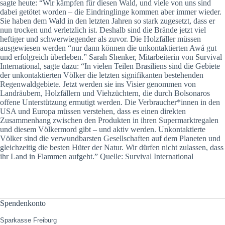
sagte heute: “Wir kämpfen für diesen Wald, und viele von uns sind
dabei getötet worden – die Eindringlinge kommen aber immer wieder.
Sie haben dem Wald in den letzten Jahren so stark zugesetzt, dass er
nun trocken und verletzlich ist. Deshalb sind die Brände jetzt viel
heftiger und schwerwiegender als zuvor. Die Holzfäller müssen
ausgewiesen werden “nur dann können die unkontaktierten Awá gut
und erfolgreich überleben.” Sarah Shenker, Mitarbeiterin von Survival
International, sagte dazu: “In vielen Teilen Brasiliens sind die Gebiete
der unkontaktierten Völker die letzten signifikanten bestehenden
Regenwaldgebiete. Jetzt werden sie ins Visier genommen von
Landräubern, Holzfällern und Viehzüchtern, die durch Bolsonaros
offene Unterstützung ermutigt werden. Die Verbraucher*innen in den
USA und Europa müssen verstehen, dass es einen direkten
Zusammenhang zwischen den Produkten in ihren Supermarktregalen
und diesem Völkermord gibt – und aktiv werden. Unkontaktierte
Völker sind die verwundbarsten Gesellschaften auf dem Planeten und
gleichzeitig die besten Hüter der Natur. Wir dürfen nicht zulassen, dass
ihr Land in Flammen aufgeht.” Quelle: Survival International
Spendenkonto
Sparkasse Freiburg