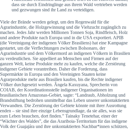
dass sie durch Eindringlinge aus ihrem Wald vertrieben werden
und gezwungen sind ihr Land zu verteidigen.
Viele der Brände werden gelegt, um den Regenwald für die
Agrarindustrie, die Holzgewinnung und die Viehzucht zugänglich zu
machen. Jedes Jahr werden Millionen Tonnen Soja, Rindfleisch, Holz
und andere Produkte nach Europa und in die USA exportiert. APIB
(die Vereinigung der indigenen Völker Brasiliens) hat eine Kampagne
gestartet, um die Verflechtungen zwischen Bolsonaro, der
Agrarindustrie und dem Völkermord an indigenen Völkern in Brasilien
zu verdeutlichen. Sie appelliert an Menschen und Firmen auf der
ganzen Welt, keine Produkte mehr zu kaufen, welche die Zerstörung
indigener Gebiete vorantreiben. Daher die Forderung, dass
Supermärkte in Europa und den Vereinigten Staaten keine
Agrarprodukte mehr aus Brasilien kaufen, bis die Rechte indigener
Völker durchgesetzt werden. Ângela Kaxuyana, Sprecherin von
COIAB, der Koordinationsstelle indigener Organisationen im
brasilianischen Amazonas-Gebiet, sagte: “Landraub, Abholzung und
Brandstiftung bedrohen unmittelbar das Leben unserer unkontaktierten
Verwandten. Die Zerstörung der Gebiete könnte mit ihrer Ausrottung
enden – sie sind ihre einzige Lebensgrundlage, da sie alles, was sie
zum Leben brauchen, dort finden.” Tainaky Tenetehar, einer der
“Wächter des Waldes”, die das Arariboia-Territorium für das indigene
Volk der Guajajára und ihre unkontaktierten Nachbar*innen schützen,