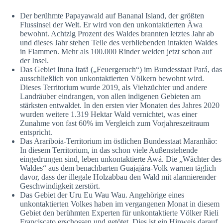
Der berühmte Papayawald auf Bananal Island, der größten
Flussinsel der Welt. Er wird von den unkontaktierten Ãwa
bewohnt. Achtzig Prozent des Waldes brannten letztes Jahr ab
und dieses Jahr stehen Teile des verbliebenden intakten Waldes
in Flammen. Mehr als 100.000 Rinder weiden jetzt schon auf
der Insel.
Das Gebiet Ituna Itatã („Feuergeruch“) im Bundesstaat Pará, das
ausschließlich von unkontaktierten Völkern bewohnt wird.
Dieses Territorium wurde 2019, als Viehzüchter und andere
Landräuber eindrangen, von allen indigenen Gebieten am
stärksten entwaldet. In den ersten vier Monaten des Jahres 2020
wurden weitere 1.319 Hektar Wald vernichtet, was einer
Zunahme von fast 60% im Vergleich zum Vorjahreszeitraum
entspricht.
Das Arariboia-Territorium im östlichen Bundesstaat Maranhão:
In diesem Territorium, in das schon viele Außenstehende
eingedrungen sind, leben unkontaktierte Awá. Die „Wächter des
Waldes“ aus dem benachbarten Guajajára-Volk warnen täglich
davor, dass der illegale Holzabbau den Wald mit alarmierender
Geschwindigkeit zerstört.
Das Gebiet der Uru Eu Wau Wau. Angehörige eines
unkontaktierten Volkes haben im vergangenen Monat in diesem
Gebiet den berühmten Experten für unkontaktierte Völker Rieli
Franciscato erschossen und getötet. Dies ist ein Hinweis darauf,