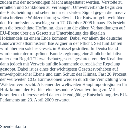
zudem mit der notwendigen Macht ausgestattet werden, Verstöße zu
ermitteln und Sanktionen zu verhängen. Umweltverbände begrüßen
die Entscheidung und sehen in ihr ein starkes Signal gegen die massiv
fortschreitende Waldzerstörung weltweit. Der Entwurf geht weit über
den Kommissionsvorschlag vom 17. Oktober 2008 hinaus. Es besteht
nun die berechtigte Hoffnung, dass nun die zähen Verhandlungen auf
EU-Ebene über ein Gesetz zur Unterbindung des illegalen
Holzhandels zu einem Ende kommen. Dabei vor allem die deutsche
Landwirtschaftsministerin Ilse Aigner in der Pflicht. Seit fünf Jahren
wird über ein solches Gesetz in Brüssel gestritten. In Deutschland
wurde unter der rot-grünen Bundesregierung eine ähnliche Initiative
unter dem Begriff “Urwaldschutzgesetz” gestartet, von der Koalition
dann jedoch mit Verweis auf die kommende europäische Regelung
gestoppt. Dabei ist es eines der wichtigsten Gesetzesvorhaben auf
umweltpolitischer Ebene und zum Schutz des Klimas. Fast 20 Prozent
der weltweiten CO2-Emmissionen werden durch die Vernichtung von
Wäldern verursacht. Als einer der weltweiten Hauptimportregionen für
Holz kommt der EU hier eine besondere Verantwortung zu. Mit
besonderem Interesse wird daher die endgültige Entscheidung des EU-
Parlaments am 23. April 2009 erwartet.
Spendenkonto