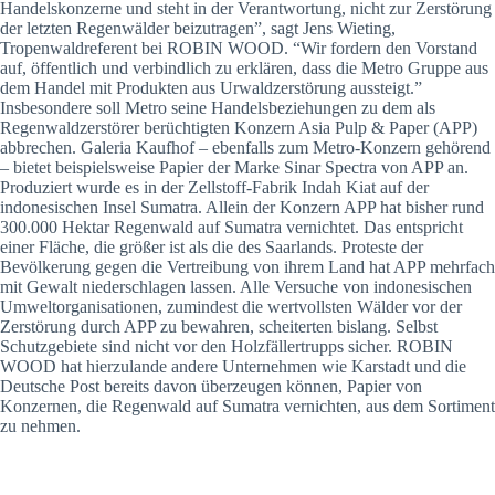
Handelskonzerne und steht in der Verantwortung, nicht zur Zerstörung
der letzten Regenwälder beizutragen”, sagt Jens Wieting,
Tropenwaldreferent bei ROBIN WOOD. “Wir fordern den Vorstand
auf, öffentlich und verbindlich zu erklären, dass die Metro Gruppe aus
dem Handel mit Produkten aus Urwaldzerstörung aussteigt.”
Insbesondere soll Metro seine Handelsbeziehungen zu dem als
Regenwaldzerstörer berüchtigten Konzern Asia Pulp & Paper (APP)
abbrechen. Galeria Kaufhof – ebenfalls zum Metro-Konzern gehörend
– bietet beispielsweise Papier der Marke Sinar Spectra von APP an.
Produziert wurde es in der Zellstoff-Fabrik Indah Kiat auf der
indonesischen Insel Sumatra. Allein der Konzern APP hat bisher rund
300.000 Hektar Regenwald auf Sumatra vernichtet. Das entspricht
einer Fläche, die größer ist als die des Saarlands. Proteste der
Bevölkerung gegen die Vertreibung von ihrem Land hat APP mehrfach
mit Gewalt niederschlagen lassen. Alle Versuche von indonesischen
Umweltorganisationen, zumindest die wertvollsten Wälder vor der
Zerstörung durch APP zu bewahren, scheiterten bislang. Selbst
Schutzgebiete sind nicht vor den Holzfällertrupps sicher. ROBIN
WOOD hat hierzulande andere Unternehmen wie Karstadt und die
Deutsche Post bereits davon überzeugen können, Papier von
Konzernen, die Regenwald auf Sumatra vernichten, aus dem Sortiment
zu nehmen.