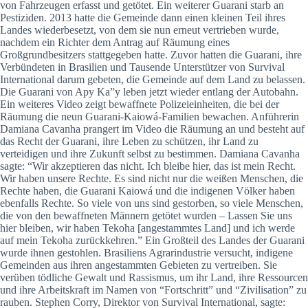
von Fahrzeugen erfasst und getötet. Ein weiterer Guarani starb an
Pestiziden. 2013 hatte die Gemeinde dann einen kleinen Teil ihres
Landes wiederbesetzt, von dem sie nun erneut vertrieben wurde,
nachdem ein Richter dem Antrag auf Räumung eines
Großgrundbesitzers stattgegeben hatte. Zuvor hatten die Guarani, ihre
Verbündeten in Brasilien und Tausende Unterstützer von Survival
International darum gebeten, die Gemeinde auf dem Land zu belassen.
Die Guarani von Apy Ka”y leben jetzt wieder entlang der Autobahn.
Ein weiteres Video zeigt bewaffnete Polizeieinheiten, die bei der
Räumung die neun Guarani-Kaiowá-Familien bewachen. Anführerin
Damiana Cavanha prangert im Video die Räumung an und besteht auf
das Recht der Guarani, ihre Leben zu schützen, ihr Land zu
verteidigen und ihre Zukunft selbst zu bestimmen. Damiana Cavanha
sagte: “Wir akzeptieren das nicht. Ich bleibe hier, das ist mein Recht.
Wir haben unsere Rechte. Es sind nicht nur die weißen Menschen, die
Rechte haben, die Guarani Kaiowá und die indigenen Völker haben
ebenfalls Rechte. So viele von uns sind gestorben, so viele Menschen,
die von den bewaffneten Männern getötet wurden – Lassen Sie uns
hier bleiben, wir haben Tekoha [angestammtes Land] und ich werde
auf mein Tekoha zurückkehren.” Ein Großteil des Landes der Guarani
wurde ihnen gestohlen. Brasiliens Agrarindustrie versucht, indigene
Gemeinden aus ihren angestammten Gebieten zu vertreiben. Sie
verüben tödliche Gewalt und Rassismus, um ihr Land, ihre Ressourcen
und ihre Arbeitskraft im Namen von “Fortschritt” und “Zivilisation” zu
rauben. Stephen Corry, Direktor von Survival International, sagte: