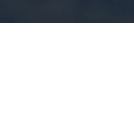
Nachrichten
“Avança Brazil” – Was steht auf dem Spiel?
40 Prozent des gesamten, auf der Erde übrig gebliebenen
Regenwaldes befindet sich in Amazonien. Davon wurden
bereits 14 Prozent vernichtet und weitere 40 Prozent in
kleinere Teile zersplittert. Die noch bestehenden Wälder
beinhalten die größte, auf der Erde existierende Artenvielfalt,
…
27. Februar 2001
Nachrichten